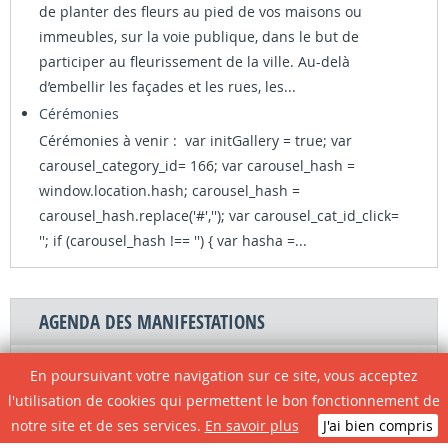
de planter des fleurs au pied de vos maisons ou
immeubles, sur la voie publique, dans le but de
participer au fleurissement de la ville. Au-delà
d’embellir les façades et les rues, les...
Cérémonies
Cérémonies à venir : var initGallery = true; var
carousel_category_id= 166; var carousel_hash =
window.location.hash; carousel_hash =
carousel_hash.replace('#',''); var carousel_cat_id_click=
''; if (carousel_hash !== '') { var hasha =...
AGENDA DES MANIFESTATIONS
Aucun évènement à venir!
En poursuivant votre navigation sur ce site, vous acceptez
Retrouvez toutes les animations de la Ville de
l'utilisation de cookies qui permettent le bon fonctionnement de
Casteljaloux ici !
notre site et de ses services.
En savoir plus
J'ai bien compris