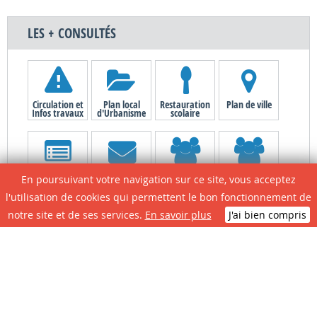
LES + CONSULTÉS
Circulation et
Plan local
Restauration
Plan de ville
Infos travaux
d'Urbanisme
scolaire
Le site de A à Z
Contactez la
Associations
Portail
En poursuivant votre navigation sur ce site, vous acceptez
mairie
Citoyens
l'utilisation de cookies qui permettent le bon fonctionnement de
notre site et de ses services.
En savoir plus
J'ai bien compris
N° D'urgence