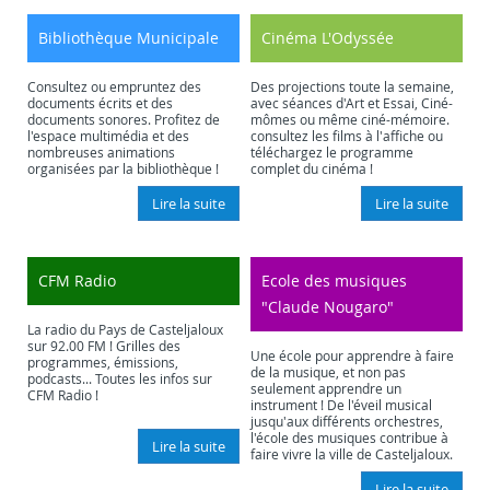
Bibliothèque Municipale
Cinéma L'Odyssée
Consultez ou empruntez des
Des projections toute la semaine,
documents écrits et des
avec séances d'Art et Essai, Ciné-
documents sonores. Profitez de
mômes ou même ciné-mémoire.
l'espace multimédia et des
consultez les films à l'affiche ou
nombreuses animations
téléchargez le programme
organisées par la bibliothèque !
complet du cinéma !
Lire la suite
Lire la suite
CFM Radio
Ecole des musiques
"Claude Nougaro"
La radio du Pays de Casteljaloux
sur 92.00 FM ! Grilles des
Une école pour apprendre à faire
programmes, émissions,
de la musique, et non pas
podcasts... Toutes les infos sur
seulement apprendre un
CFM Radio !
instrument ! De l'éveil musical
jusqu'aux différents orchestres,
l'école des musiques contribue à
Lire la suite
faire vivre la ville de Casteljaloux.
Lire la suite