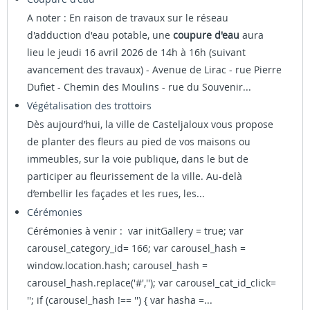
A noter : En raison de travaux sur le réseau
d'adduction d'eau potable, une
coupure d'eau
aura
lieu le jeudi 16 avril 2026 de 14h à 16h (suivant
avancement des travaux) - Avenue de Lirac - rue Pierre
Dufiet - Chemin des Moulins - rue du Souvenir...
Végétalisation des trottoirs
Dès aujourd’hui, la ville de Casteljaloux vous propose
de planter des fleurs au pied de vos maisons ou
immeubles, sur la voie publique, dans le but de
participer au fleurissement de la ville. Au-delà
d’embellir les façades et les rues, les...
Cérémonies
Cérémonies à venir : var initGallery = true; var
carousel_category_id= 166; var carousel_hash =
window.location.hash; carousel_hash =
carousel_hash.replace('#',''); var carousel_cat_id_click=
''; if (carousel_hash !== '') { var hasha =...