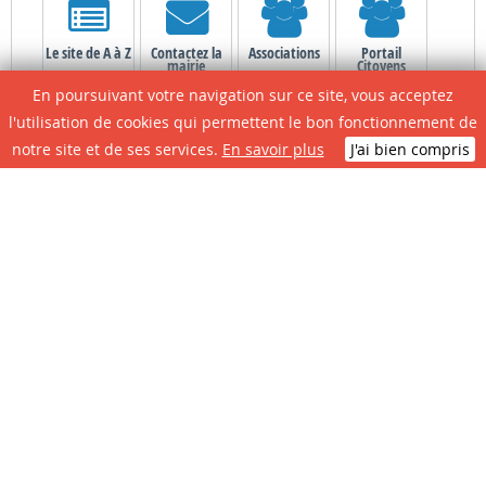
Le site de A à Z
Contactez la
Associations
Portail
mairie
Citoyens
En poursuivant votre navigation sur ce site, vous acceptez
l'utilisation de cookies qui permettent le bon fonctionnement de
notre site et de ses services.
En savoir plus
J'ai bien compris
N° D'urgence
CONTACTEZ LA MAIRIE
Place de la République - 47700 CASTELJALOUX