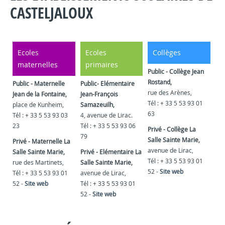
CASTELJALOUX
Ecoles
Ecoles
Collèges
maternelles
primaires
Public - Collège Jean
Rostand,
Public - Maternelle
Public- Elémentaire
rue des Arènes,
Jean de la Fontaine,
Jean-François
Tél : + 33 5 53 93 01
place de Kunheim,
Samazeuilh,
63
Tél : + 33 5 53 93 03
4, avenue de Lirac.
23
Tél : + 33 5 53 93 06
Privé - Collège La
79
Salle Sainte Marie,
Privé - Maternelle La
avenue de Lirac,
Salle Sainte Marie,
Privé - Elémentaire La
Tél : + 33 5 53 93 01
rue des Martinets,
Salle Sainte Marie,
52 -
Site web
Tél : + 33 5 53 93 01
avenue de Lirac,
52 -
Site web
Tél : + 33 5 53 93 01
52 -
Site web