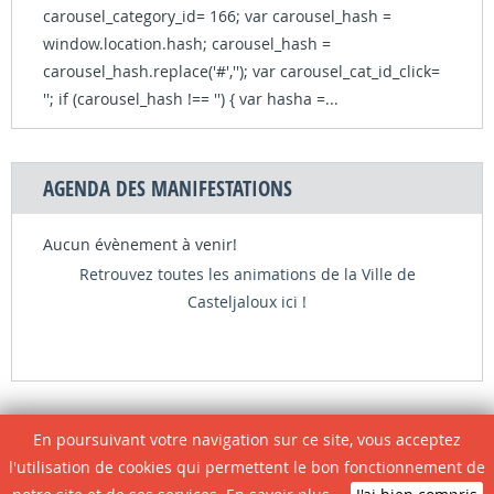
carousel_category_id= 166; var carousel_hash =
window.location.hash; carousel_hash =
carousel_hash.replace('#',''); var carousel_cat_id_click=
''; if (carousel_hash !== '') { var hasha =...
AGENDA DES MANIFESTATIONS
Aucun évènement à venir!
Retrouvez toutes les animations de la Ville de
Casteljaloux ici !
LES + CONSULTÉS
En poursuivant votre navigation sur ce site, vous acceptez
l'utilisation de cookies qui permettent le bon fonctionnement de