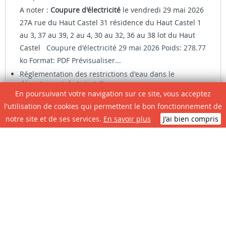
A noter :
Coupure d'électricité
le vendredi 29 mai 2026
27A rue du Haut Castel 31 résidence du Haut Castel 1
au 3, 37 au 39, 2 au 4, 30 au 32, 36 au 38 lot du Haut
Castel
Coupure d'électricité 29 mai 2026 Poids: 278.77
ko Format: PDF
Prévisualiser...
Réglementation des restrictions d'eau dans le
département du Lot-et-Garonne
En poursuivant votre navigation sur ce site, vous acceptez
AP_EAU-POTABLE_2026-07-30-SIGNE-raa Poids: 405.99
l'utilisation de cookies qui permettent le bon fonctionnement de
ko Format: PDF
Prévisualiser
AP_prelevements-
notre site et de ses services.
En savoir plus
J'ai bien compris
eau_2026-08-06-SIGNE-raa Poids: 2.72 mo Format: PDF
Prévisualiser
Coupure d'eau
A noter : En raison de travaux sur le réseau
d'adduction d'eau potable, une
coupure d'eau
aura
lieu le jeudi 16 avril 2026 de 14h à 16h (suivant
avancement des travaux) - Avenue de Lirac - rue Pierre
Dufiet - Chemin des Moulins - rue du Souvenir...