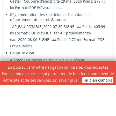
Castel
Coupure d'électricité 29 mai 2026 Poids: 278.77
ko Format: PDF
Prévisualiser...
Réglementation des restrictions d'eau dans le
département du Lot-et-Garonne
AP_EAU-POTABLE_2026-07-30-SIGNE-raa Poids: 405.99
ko Format: PDF
Prévisualiser
AP_prelevements-
eau_2026-08-06-SIGNE-raa Poids: 2.72 mo Format: PDF
Prévisualiser
Coupure d'eau
A noter : En raison de travaux sur le réseau
d'adduction d'eau potable, une
coupure d'eau
aura
En poursuivant votre navigation sur ce site, vous acceptez
lieu le jeudi 16 avril 2026 de 14h à 16h (suivant
l'utilisation de cookies qui permettent le bon fonctionnement de
avancement des travaux) - Avenue de Lirac - rue Pierre
notre site et de ses services.
En savoir plus
J'ai bien compris
Dufiet - Chemin des Moulins - rue du Souvenir...
Végétalisation des trottoirs
Dès aujourd’hui, la ville de Casteljaloux vous propose
de planter des fleurs au pied de vos maisons ou
immeubles, sur la voie publique, dans le but de