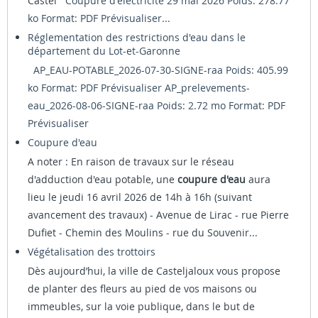
Castel
Coupure d'électricité 29 mai 2026 Poids: 278.77
ko Format: PDF
Prévisualiser...
Réglementation des restrictions d'eau dans le
département du Lot-et-Garonne
AP_EAU-POTABLE_2026-07-30-SIGNE-raa Poids: 405.99
ko Format: PDF
Prévisualiser
AP_prelevements-
eau_2026-08-06-SIGNE-raa Poids: 2.72 mo Format: PDF
Prévisualiser
Coupure d'eau
A noter : En raison de travaux sur le réseau
d'adduction d'eau potable, une
coupure d'eau
aura
lieu le jeudi 16 avril 2026 de 14h à 16h (suivant
avancement des travaux) - Avenue de Lirac - rue Pierre
Dufiet - Chemin des Moulins - rue du Souvenir...
Végétalisation des trottoirs
Dès aujourd’hui, la ville de Casteljaloux vous propose
de planter des fleurs au pied de vos maisons ou
immeubles, sur la voie publique, dans le but de