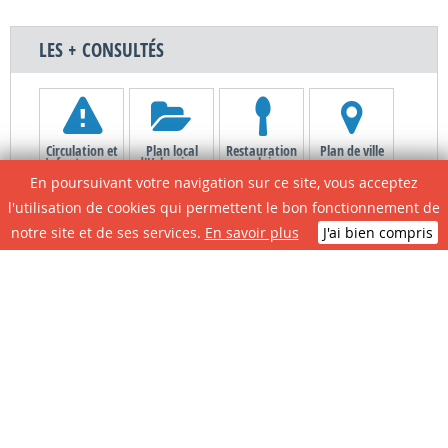
LES + CONSULTÉS
Circulation et
Plan local
Restauration
Plan de ville
Infos travaux
d'Urbanisme
scolaire
En poursuivant votre navigation sur ce site, vous acceptez
l'utilisation de cookies qui permettent le bon fonctionnement de
notre site et de ses services.
En savoir plus
J'ai bien compris
Le site de A à Z
Contactez la
Associations
Portail
mairie
Citoyens
N° D'urgence