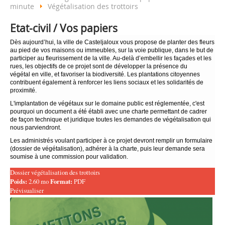
minute
Végétalisation des trottoirs
Etat-civil / Vos papiers
Dès aujourd’hui, la ville de Casteljaloux vous propose de planter des fleurs
au pied de vos maisons ou immeubles, sur la voie publique, dans le but de
participer au fleurissement de la ville. Au-delà d’embellir les façades et les
rues, les objectifs de ce projet sont de développer la présence du
végétal en ville, et favoriser la biodiversité. Les plantations citoyennes
contribuent également à renforcer les liens sociaux et les solidarités de
proximité.
L'implantation de végétaux sur le domaine public est réglementée, c'est
pourquoi un document a été établi avec une charte permettant de cadrer
de façon technique et juridique toutes les demandes de végétalisation qui
nous parviendront.
Les administrés voulant participer à ce projet devront remplir un formulaire
(dossier de végétalisation), adhérer à la charte, puis leur demande sera
soumise à une commission pour validation.
Dossier végétalisation des trottoirs
Poids:
2.60 mo
Format:
PDF
Prévisualiser