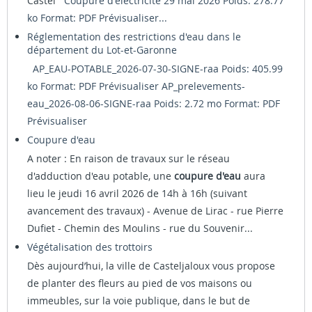
Castel
Coupure d'électricité 29 mai 2026 Poids: 278.77
ko Format: PDF
Prévisualiser...
Réglementation des restrictions d'eau dans le
département du Lot-et-Garonne
AP_EAU-POTABLE_2026-07-30-SIGNE-raa Poids: 405.99
ko Format: PDF
Prévisualiser
AP_prelevements-
eau_2026-08-06-SIGNE-raa Poids: 2.72 mo Format: PDF
Prévisualiser
Coupure d'eau
A noter : En raison de travaux sur le réseau
d'adduction d'eau potable, une
coupure d'eau
aura
lieu le jeudi 16 avril 2026 de 14h à 16h (suivant
avancement des travaux) - Avenue de Lirac - rue Pierre
Dufiet - Chemin des Moulins - rue du Souvenir...
Végétalisation des trottoirs
Dès aujourd’hui, la ville de Casteljaloux vous propose
de planter des fleurs au pied de vos maisons ou
immeubles, sur la voie publique, dans le but de