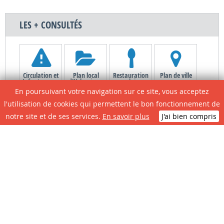
LES + CONSULTÉS
Circulation et
Plan local
Restauration
Plan de ville
Infos travaux
d'Urbanisme
scolaire
En poursuivant votre navigation sur ce site, vous acceptez
l'utilisation de cookies qui permettent le bon fonctionnement de
notre site et de ses services.
En savoir plus
J'ai bien compris
Le site de A à Z
Contactez la
Associations
Portail
mairie
Citoyens
N° D'urgence