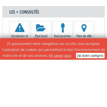
LES + CONSULTÉS
Circulation et
Plan local
Restauration
Plan de ville
Infos travaux
d'Urbanisme
scolaire
En poursuivant votre navigation sur ce site, vous acceptez
l'utilisation de cookies qui permettent le bon fonctionnement de
notre site et de ses services.
En savoir plus
J'ai bien compris
Le site de A à Z
Contactez la
Associations
Portail
mairie
Citoyens
N° D'urgence