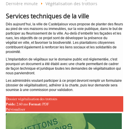
Dernière minute
Végétalisation des trottoirs
Services techniques de la ville
Dès aujourd’hui, la ville de Casteljaloux vous propose de planter des fleurs
au pied de vos maisons ou immeubles, sur la voie publique, dans le but de
participer au fleurissement de la ville. Au-delà d’embellir les façades et les
rues, les objectifs de ce projet sont de développer la présence du
végétal en ville, et favoriser la biodiversité. Les plantations citoyennes
contribuent également à renforcer les liens sociaux et les solidarités de
proximité.
L'implantation de végétaux sur le domaine public est réglementée, c'est
pourquoi un document a été établi avec une charte permettant de cadrer
de façon technique et juridique toutes les demandes de végétalisation qui
nous parviendront.
Les administrés voulant participer à ce projet devront remplir un formulaire
(dossier de végétalisation), adhérer à la charte, puis leur demande sera
soumise à une commission pour validation.
Dossier végétalisation des trottoirs
Poids:
2.60 mo
Format:
PDF
Prévisualiser