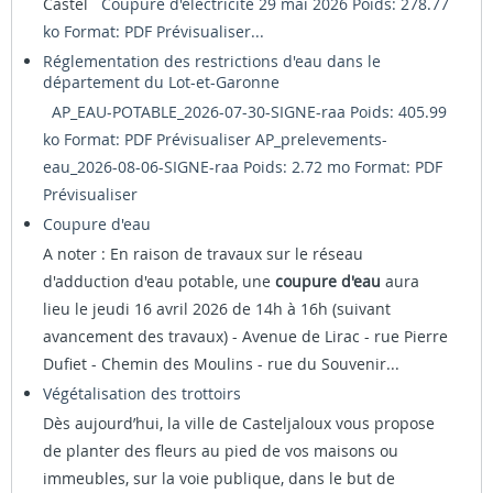
Castel
Coupure d'électricité 29 mai 2026 Poids: 278.77
ko Format: PDF
Prévisualiser...
Réglementation des restrictions d'eau dans le
département du Lot-et-Garonne
AP_EAU-POTABLE_2026-07-30-SIGNE-raa Poids: 405.99
ko Format: PDF
Prévisualiser
AP_prelevements-
eau_2026-08-06-SIGNE-raa Poids: 2.72 mo Format: PDF
Prévisualiser
Coupure d'eau
A noter : En raison de travaux sur le réseau
d'adduction d'eau potable, une
coupure d'eau
aura
lieu le jeudi 16 avril 2026 de 14h à 16h (suivant
avancement des travaux) - Avenue de Lirac - rue Pierre
Dufiet - Chemin des Moulins - rue du Souvenir...
Végétalisation des trottoirs
Dès aujourd’hui, la ville de Casteljaloux vous propose
de planter des fleurs au pied de vos maisons ou
immeubles, sur la voie publique, dans le but de