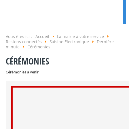
Vous êtes ici :
Accueil
La mairie à votre service
Restons connectés
Saisine Electronique
Dernière
minute
Cérémonies
CÉRÉMONIES
Cérémonies à venir :