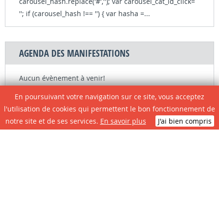
carousel_hash.replace('#',''); var carousel_cat_id_click=
''; if (carousel_hash !== '') { var hasha =...
AGENDA DES MANIFESTATIONS
Aucun évènement à venir!
Retrouvez toutes les animations de la Ville de
En poursuivant votre navigation sur ce site, vous acceptez
Casteljaloux ici !
l'utilisation de cookies qui permettent le bon fonctionnement de
notre site et de ses services.
En savoir plus
J'ai bien compris
LES + CONSULTÉS
Circulation et
Plan local
Restauration
Plan de ville