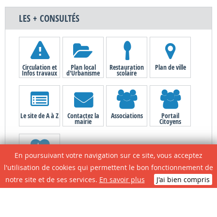
LES + CONSULTÉS
Circulation et
Plan local
Restauration
Plan de ville
Infos travaux
d'Urbanisme
scolaire
Le site de A à Z
Contactez la
Associations
Portail
mairie
Citoyens
En poursuivant votre navigation sur ce site, vous acceptez
N° D'urgence
l'utilisation de cookies qui permettent le bon fonctionnement de
notre site et de ses services.
En savoir plus
J'ai bien compris
CONTACTEZ LA MAIRIE